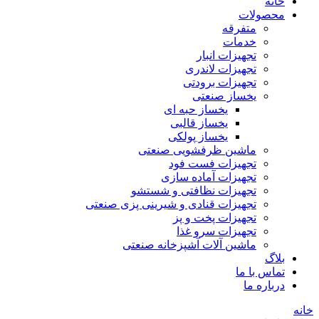
خانه
محصولات
متفرقه
خدمات
تجهیزات انبار
تجهیزات لاندری
تجهیزات برودتی
یخساز صنعتی
یخساز حبه ای
یخساز قالبی
یخساز پولکی
ماشین ظرفشویی صنعتی
تجهیزات فست فود
تجهیزات آماده سازی
تجهیزات نظافتی و شستشو
تجهیزات قنادی و شیرینی پزی صنعتی
تجهیزات پخت و پز
تجهیزات سرو غذا
ماشین آلات آشپزخانه صنعتی
بلاگ
تماس با ما
درباره ما
خانه