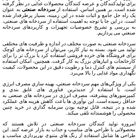
برای تولیدکنندگان و عرضه کنندگان محصولات غذایی در نظر گرفته
شده است. بر همین اساس، استفاده از
سردخانه صنعتی
به عنوان
یک راه حل جامع و اثبات شده در این زمینه، بسیار پرطرفدار شده
است. در این جا با توجه به اهمیت استفاده از سردخانه های صنعتی،
به بررسی و تشریح خصوصيات تجهیزات و کاربردهای سردخانه‌
صنعتي می پردازیم.
سردخانه صنعتی به صورت مختلف در اندازه و ظرفیت های مختلفی
تولید می شود. بسته به نياز كاربر، مي‌توان از سردخانه‌ های کوچک
برای فروشگاه‌ های خرده فروشی استفاده كرد يا بزرگ تر را برای
کارخانجات و انبارهای بزرگ به کار گرفت. همچنين، امکان استفاده
از سیستم‌ های کنترل دما و رطوبت دقیق در این محصولات، کیفیت
نگهداری مواد غذایی را بالا مي‌برد.
یکی از ويژگي‌های مهم سردخانه صنعتي، بهینه سازي مصرف انرژي
است. با استفاده از جدیدترین فناوری‌ های عایق بندي و
کمپرسورهای پیشرفته، مصرف انرژی در سردخانه‌ های صنعتی به
حداقل رسیده است. این نوآوري‌ ها باعث كاهش هزينه های عملکرد
شده و در نتيجه، قابل توجيه بودن سرمایه گذاري در خرید چنین
محصولی را هوشمندانه تلقی می­کند.
امروزه تولید کنندگان سردخانه صنعتی در تلاش هستند که
محصولاتی با طراحي‌ های مناسب و جذاب به بازار عرضه کنند. این
طراحی‌ ها شامل استفاده از رنگ‌ های متنوع، نورپردازی مناسب و