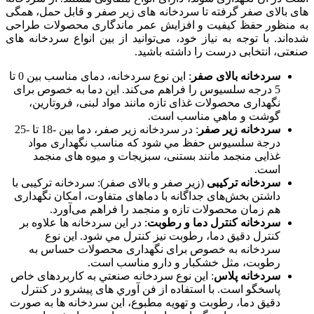
های بالای صفر گرفته تا سردخانه‌ های زیر صفر و قابل حمل، همگی
به منظور حفظ کیفیت و افزایش عمر ماندگاری محصولات طراحی
شده‌اند. با توجه به نیاز خود، می‌توانید از بین انواع سردخانه‌ های
صنعتی، انتخابی درست را داشته باشید.
سردخانه بالای صفر
: این نوع سردخانه، دمای مناسب بین 0 تا
5 درجه سلسیوس را فراهم می‌کند. این دما به خصوص برای
نگهداری محصولات غذای تازه مانند مواد لبنی، فروتارین،
گوشت و ماهي مناسب است.
سردخانه زیر صفر
: در سردخانه زیر صفر، دما بین -18 تا -25
درجة سلسيوس حفظ مي شود كه مناسب نگهداری مواد
غذایی منجمد مانند بستنی، سبزیجات و میوه‌ های منجمد
است.
سردخانه ترکیبی
(زیر صفر و بالای صفر): سردخانه ترکیبی با
داشتن بخش‌های جداگانه با دماهای متفاوت، امکان نگهداری
هم زمان محصولات تازه و منجمد را فراهم می‌آورد.
سردخانه کنترل دما و رطوبت
: در این سردخانه‌ ها علاوه بر
کنترل دقیق دما، رطوبت نیز کنترل مي شود. این نوع
سردخانه به خصوص برای نگهداری محصولات حساس به
رطوبت، مثل خشکبار و دارو مناسب است.
سردخانه پلاس
: این نوع سردخانه صنعتي به کاربردهای خاص
پاسخگو است. با استفاده از فن آوري های پيشرو در کنترل
دقيق دما، رطوبت و تهویه مطبوع، اين سردخانه ها به صورت