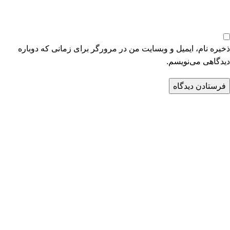
ذخیره نام، ایمیل و وبسایت من در مرورگر برای زمانی که دوباره
دیدگاهی می‌نویسم.
اطلاعات تماس
آدرس کارخانه: تهران، شهرک صنعتی گلگون، کوچه کریمخان
تلفن : 02155713046
همراه : 09120648301
ایمیل : info@tabkhnovin.com
درباره طبخ نوین
گروه صنعتی طبخ نوین با تکیه به علم مهندسی،نیروی کار جوان خود و