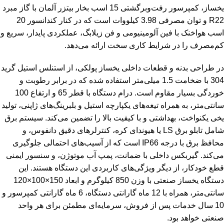
یخساز، کمپرسور رفت‌وبرگشتی 15 اسب بخار بیتزر آلمان با گاز مبرد
R22 و توان مصرفی 3.98 کیلووات است که در کنار کندانسور 20
اسب هواخنک با فین آلومینیومی و فن زیلابگ، عملکردی پایدار، سریع و
کم‌مصرف را در شرایط کاری سخت ارائه می‌دهد.
در طراحی بدنه و قطعات داخلی
یخساز پولکی
، از استنلس استیل گرید
304 با ضخامت 1.5 میلی‌متر استفاده شده که در برابر رطوبت و
خوردگی بسیار مقاوم است. درام دستگاه با قطر 65 و ارتفاع 100
سانتی‌متر، به همراه تیغه‌های یکپارچه استیل و بلبرینگ‌های ژاپنی، تولید
یخی یکنواخت، بهداشتی و با کیفیت بالا را تضمین می‌کند. سیستم برق
شامل تابلو برق LS یا هیوندای کره، کنترلرهای دقیق دانفوس، و
محافظ برق با درجه IP66 است که از آسیب‌های احتمالی جلوگیری
می‌کند. گیربکس داخلی با ضمانت، پمپ آب موتوژن، و سنسور ایمنی
قطع خودکار، از دیگر ویژگی‌های کاربردی این دستگاه هستند. این
دستگاه یخساز صنعتی
با وزن 850 کیلوگرم و ابعاد 150×100×120
سانتی‌متر، همراه با 12 ماه گارانتی دستگاه، 6 ماه گارانتی کمپرسور و
10 سال خدمات پس از فروش، سرمایه‌ای مطمئن برای هر واحد
صنعتی خواهد بود.