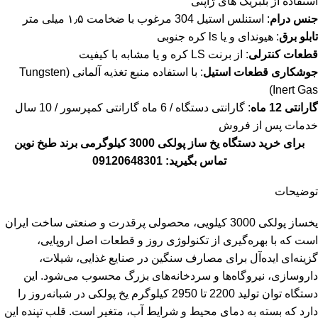
استفاده از بلبریگ های ژاپنی
جنس درام
: استنلس استیل 304 مرغوب با ضخامت ۱٫۵ میلی متر
تابلو برق
: هیوندای و یا ls کره جنوبی
قطعات کنترلی
: از برنت LS کره و یا مشابه با کیفیت
جوشکاری قطعات استیل
: با استفاده منبع تغذیه آلمانی (Tungsten
Inert Gas)
گارانتی 12 ماه
: گارانتی دستگاه / 6 ماه گارانتی کمپرسور / 10 سال
خدمات پس از فروش
برای خرید دستگاه یخ ساز پولکی 3000 کیلوگرمی برند طبخ نوین
تماس بگیرید:
09120648301
توضیحات
یخساز پولکی 3000 کیلویی، محصولی پرقدرت و صنعتی ساخت ایران
است که با بهره‌گیری از تکنولوژی روز و قطعات اصل اروپایی،
گزینه‌ای ایده‌آل برای مصارف سنگین در صنایع غذایی، شیلات،
داروسازی، نیروگاه‌ها و سردخانه‌های بزرگ محسوب می‌شود. این
دستگاه توان تولید 2200 تا 2950 کیلوگرم یخ پولکی در شبانه‌روز را
دارد که بسته به دمای محیط و شرایط آب، متغیر است. قلب تپنده این