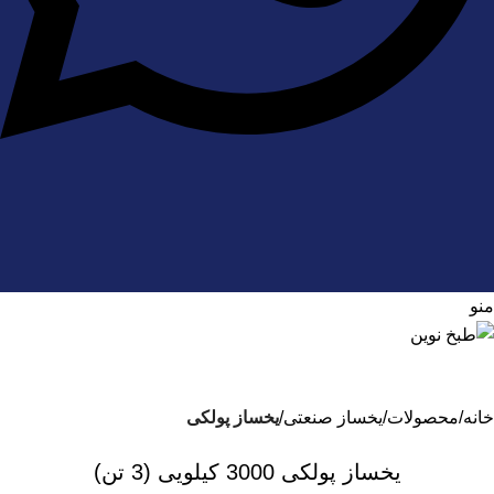
منو
خانه
محصولات
یخساز صنعتی
یخساز پولکی
یخساز پولکی 3000 کیلویی (3 تن)