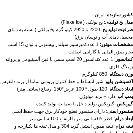
کشور سازنده
: ایران
مدل یخ تولیدی
: یخ پولکی ( Flake Ice)
ظرفیت تولید یخ
: 2200 تا 2950 کیلو گرم یخ پولکی ( بسته به دمای
محیط، دمای آب و نوسان برق)
مشخصات موتور
: 1 عددکمپرسور سیلندر پیستونی با توان 15 اسب
بخار بیتزر آلمانی با گارانتی اصالت
کندانسور
: 1 عدد کندانسور 20 اسب مسی با فین آلمینیومی و پروانه
زیبلاگ فلزی
وزن دستگاه
: 850 کیلوگرم
اکسپنشن ولیو
: شیر انبساط و خط کنترل برودتی تماما از برند دانفوس
ابعاد دستگاه
: 120 طول * 100 عرض*150 ارتفاع (سانتی متر)
پمپ آب
: دارد – برند موتوژن
گیربکس
: گیربکس تولید داخل با ضمانت تولید کننده
سنسور ایمنی
: دارای سنسور قطع خودکار برق جهت حفظ ایمنی
ابعاد درام
: قطر 65 سانتی متر با ارتفاع 100 سانتی متر
تیغه درام
: تیغه مدور، استیل گرید 304 و مدل تیغه ها یکپارچه و