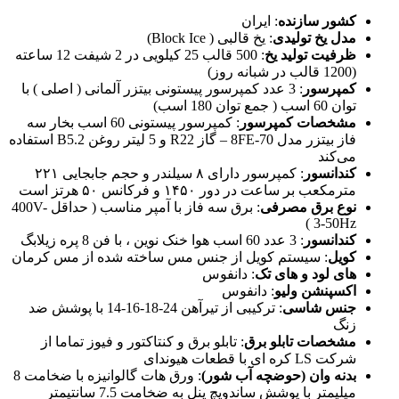
کشور سازنده
: ایران
مدل یخ تولیدی
: یخ قالبی ( Block Ice)
ظرفیت تولید یخ
: 500 قالب 25 کیلویی در 2 شیفت 12 ساعته
(1200 قالب در شبانه روز)
کمپرسور
: 3 عدد کمپرسور پیستونی بیتزر آلمانی ( اصلی ) با
توان 60 اسب ( جمع توان 180 اسب)
مشخصات کمپرسور
: کمپرسور پیستونی 60 اسب بخار سه
فاز بیتزر مدل 8FE-70 – گاز R22 و 5 لیتر روغن B5.2 استفاده
می‌کند
کندانسور
: کمپرسور دارای ۸ سیلندر و حجم جابجایی ۲۲۱
مترمکعب بر ساعت در دور ۱۴۵۰ و فرکانس ۵۰ هرتز است
نوع برق مصرفی
: برق سه فاز با آمپر مناسب ( حداقل 400V-
3-50Hz )
کندانسور
: 3 عدد 60 اسب هوا خنک نوین ، با فن 8 پره زیلابگ
کویل
: سیستم کویل از جنس مس ساخته شده از مس کرمان
های لود و های تک
: دانفوس
اکسپنشن ولیو
: دانفوس
جنس شاسی
: ترکیبی از تیرآهن 24-18-16-14 با پوشش ضد
زنگ
مشخصات تابلو برق
: تابلو برق و کنتاکتور و فیوز تماما از
شرکت LS کره ای با قطعات هیوندای
بدنه وان (حوضچه آب شور)
: ورق هات گالوانیزه با ضخامت 8
میلیمتر با پوشش ساندویچ پنل به ضخامت 7.5 سانتیمتر