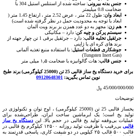
جنس بدنه بیرونی
: ساخته شده از استنلس استیل 304 با
ضخامت 0.8 میلیمتر
ابعاد وان
: طول 22 متر ، عرض 2.52 متر ، ارتفاع 1.45 متر (
ابعاد با توجه به محدودیت حمل در نظر گرفته شده است)
هم زن
: مجهز به دو عدد همزن بز برند ویت آلمان
سیستم پرکن و چپه کن
: دارد – مکانیکی
جرثقیل تخلیه قالب
: دارد – جرثقیل برقی 1 تن چهار جهته از
برند های کره ای یا ژاپنی
جوشکاری قطعات استیل
: با استفاده منبع تغذیه آلمانی
(Tungsten Inert Gas)
جنس قالب
: هات گالوانیزه با ضخامت ۱٫۵ میلی متر
برای خرید دستگاه یخ ساز قالبی 25 تن (25000 کیلوگرمی) برند طبخ
نوین تماس بگیرید:
09120648301
45/000/000/000
﷼
توضیحات
یخساز قالبی 25 تن (25000 کیلوگرمی) ، اوج توان و تکنولوژی در
تولید یخ است؛ یک ابرماشین ساخت ایران، طراحی‌شده برای
عملیات بی‌وقفه تولید یخ قالبی در حجم بالا. این
دستگاه یخ ساز
قالبی
بی‌رقیب با ظرفیت تولید روزانه ۱۲۵۰۰ کیلوگرم یخ قالبی در
قالب ۵۰۰ قالب ۲۵ کیلویی در دو شیفت کاری، پاسخی قدرتمند به