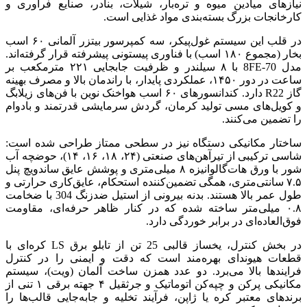
نیازهای میادین میوه و تره‌بار، شیلات، بنادر، صنایع فرآوری و
کارخانجات بزرگ بسته‌بندی مواد غذایی است.
در قلب این سیستم غول‌پیکر، سه کمپرسور بیتزر آلمانی ۶۰ اسب
بخار (مجموع ۱۸۰ اسب) با فناوری پیستونی پیشرفته قرار گرفته‌اند.
مدل 8FE-70 با ۸ سیلندر و ظرفیت جابجایی ۲۲۱ مترمکعب بر
ساعت در دور ۱۴۵۰، عملکردی پایدار، با راندمان بالا و مصرف بهینه
گاز R22 دارد. کندانسورهای ۶۰ اسب هواخنک نوین با فن‌های زیلابگ
و کویل‌های مسی تولید کرمان، گردش سرمایشی قدرتمند و بادوام
را تضمین می‌کنند.
ساختار مکانیکی دستگاه نیز در سطحی ممتاز طراحی شده است:
شاسی ترکیبی از تیرآهن‌های صنعتی (۲۴، ۱۸، ۱۶، ۱۴)، حوضچه آب
شور با ورق هات‌گالوانیزه ۸ میلی‌متری و پوشش عایق ساندویچ پنل
۷.۵ سانتی‌متری، همگی تضمین‌کننده استحکام، عایق‌کاری حرارتی و
طول عمر بالا هستند. بدنه بیرونی از استیل ضدزنگ 304 با ضخامت
۰.۸ میلی‌متر ساخته شده که در کنار ظاهر حرفه‌ای، مقاومت
فوق‌العاده‌ای در برابر خوردگی دارد.
در بخش کنترل، یخساز قالبی 25 تن از تابلو برق LS کره‌ای با
قطعات هیوندای بهره‌مند است که دقت و ایمنی را در کنترل
فرایندها بالا می‌برد. دو عدد همزن ساخت آلمان (ویت)، سیستم
مکانیکی پرکن و چپه‌کن اتوماتیک و جرثقیل ۴ جهته برقی ۱ تنی از
برندهای معتبر کره یا ژاپن، فرآیند تخلیه و جابه‌جایی قالب‌ها را