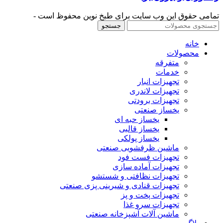
تمامی حقوق این وب سایت برای طبخ نوین محفوظ است -
جستجو
خانه
محصولات
متفرقه
خدمات
تجهیزات انبار
تجهیزات لاندری
تجهیزات برودتی
یخساز صنعتی
یخساز حبه ای
یخساز قالبی
یخساز پولکی
ماشین ظرفشویی صنعتی
تجهیزات فست فود
تجهیزات آماده سازی
تجهیزات نظافتی و شستشو
تجهیزات قنادی و شیرینی پزی صنعتی
تجهیزات پخت و پز
تجهیزات سرو غذا
ماشین آلات آشپزخانه صنعتی