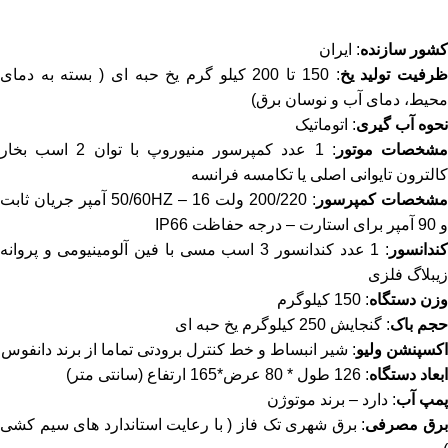
کشور سازنده
: ایران
رفیت تولید یخ
: 150 تا 200 کیلو گرم یخ حبه ای ( بسته به دمای
محیط، دمای آب و نوسان برق)
نحوه آب گیری
: اتوماتیک
شخصات موتور
: 1 عدد کمپرسور منیوروپ با توان 2 اسب بخار
کالترون تایوانی اصلی یا تکامسه فرانسه
مشخصات کمپرسور
: 200/220 ولت 50/60HZ – 16 آمپر جریان ثابت
و 90 آمپر برای استارت – درجه حفاظت IP66
ندانسور
: 1 عدد کندانسور 3 اسب مسی با فین آلومینیومی و پروانه
زیبلاگ فلزی
وزن دستگاه
: 150 کیلوگرم
حجم باک
: گنجایش 250 کیلوگرم یخ حبه ای
اکسپنشن ولیو
: شیر انبساط و خط کنترل برودتی تماما از برند دانفوس
ابعاد دستگاه
: 126 طول * 80 عرض*165 ارتفاع (سانتی متر)
پمپ آب
: دارد – برند موتوژن
رق مصرفی
: برق شهری تک فاز ( با رعایت استاندارد های سیم کشی