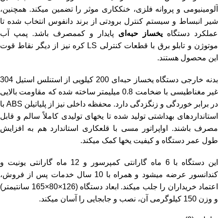
آلومینیومی و پروانه فلزی، خنککاری موثر را تضمین میکند. همچنین،
شیر انبساط و سیستم کنترل برودتی از برند دانفوس انتخاب شده تا
عملکرد دستگاه
یخساز حبه‌ای
پایدار و کممصرف باشد. پمپ آب
موتوژن و تابلو برق با قطعات کنترلی LS کره نیز از دیگر نقاط قوت
این محصول هستند.
بدنه خارجی دستگاه یخساز حبه‌ای 200 کیلویی از استنلس استیل 304
غیر مغناطیسی با ضخامت 0.8 میلیمتر ساخته شده که مقاومت بالایی
در برابر خوردگی و زنگزدگی دارد. محفظه داخلی نیز از پلیاتیلن ABS با
استانداردهای بهداشتی تولید شده تا یخهای تولیدی کاملاً سالم و قابل
مصرف باشند. اواپراتور مسی با قلعکاری استاندارد هم به افزایش
طول عمر دستگاه و کیفیت یخها کمک میکند.
این دستگاه با 6 ماه گارانتی کمپرسور و 12 ماه گارانتی یونیت و
کندانسور عرضه میشود و همراه با 10 سال خدمات پس از فروش،
اعتماد خریداران را جلب میکند. ابعاد دستگاه (126×80×165 سانتیمتر)
و وزن 150 کیلوگرمی آن، نصب و جابجایی را آسان میکند.