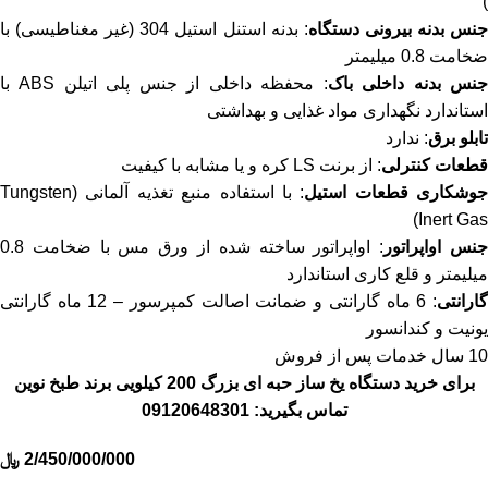
)
نس بدنه بیرونی دستگاه
: بدنه استنل استیل 304 (غیر مغناطیسی) با
ضخامت 0.8 میلیمتر
نس بدنه داخلی باک
: محفظه داخلی از جنس پلی اتیلن ABS با
استاندارد نگهداری مواد غذایی و بهداشتی
تابلو برق
: ندارد
قطعات کنترلی
: از برنت LS کره و یا مشابه با کیفیت
جوشکاری قطعات استیل
: با استفاده منبع تغذیه آلمانی (Tungsten
Inert Gas)
نس اواپراتور
: اواپراتور ساخته شده از ورق مس با ضخامت 0.8
میلیمتر و قلع کاری استاندارد
ارانتی
: 6 ماه گارانتی و ضمانت اصالت کمپرسور – 12 ماه گارانتی
یونیت و کندانسور
10 سال خدمات پس از فروش
برای خرید دستگاه یخ ساز حبه ای بزرگ 200 کیلویی برند طبخ نوین
تماس بگیرید:
09120648301
2/450/000/000
﷼