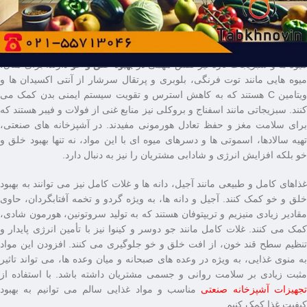
مغزی کمک می ‌کند و می‌ تواند علائم افسردگی و اضطراب را کاهش دهد.
گنجاندن این ماهی ‌ها در منوی غذایی نه تنها به بهبود خلق و خو کمک می ‌کند،
بلکه منبعی عالی از پروتئین و ویتامین ‌های ضروری نیز به شمار می ‌رود.
میوه‌ ها و سبزیجات تازه نیز نقش مهمی در
بهبود خلق و خو
دارند. برای مثال،
میوه ‌هایی مانند توت ‌فرنگی، بلوبری و پرتقال سرشار از آنتی ‌اکسیدان ‌ها و
ویتامین C هستند که به کاهش استرس و تقویت سیستم ایمنی بدن کمک می
‌کنند. سبزیجاتی مانند اسفناج و بروکلی نیز منابع غنی از فولات و فیبر هستند که
برای سلامت مغز و حفظ تعادل هورمونی مفیدند. در آشپزخانه ‌های صنعتی،
تهیه سالادها، اسموتی ‌ها و دسرهای میوه ‌ای با این مواد، نه تنها بهبود خلق و
خو بلکه افزایش انرژی و شادابی مشتریان را نیز به دنبال دارد.
غذاهای کامل و طبیعی مانند آجیل، دانه‌ ها و غلات کامل نیز می ‌توانند به بهبود
خلق و خو کمک کنند. آجیل و دانه ‌ها، به‌ ویژه گردو و تخمه آفتابگردان، حاوی
مقادیر زیادی منیزیم و تریپتوفان هستند که به تولید سروتونین، هورمون شادی،
کمک می ‌کنند. غلات کامل مانند جو دوسر و کینوا نیز با تأمین انرژی پایدار و
تنظیم سطح قند خون، از افت خلق و خو جلوگیری می‌ کنند. افزودن این مواد
به منوی غذایی، به ‌ویژه در وعده ‌های صبحانه و میان ‌وعده ‌ها، می ‌تواند تاثیر
مثبت زیادی بر سلامت روانی و جسمی مشتریان داشته باشد. با استفاده از
جهیزات آشپزخانه صنعتی
مناسب و مواد غذایی سالم می توانیم به بهبود
کیفیت غذا کمک کنیم.