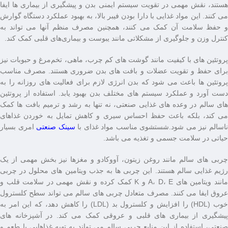
هستند، نقش مهمی در تقویت سیستم ایمنی بدن و پیشگیری از بیماری ‌ها ایفا
می ‌کنند. این مواد غذایی با دارا بودن فیبر بالا، به بهبود عملکرد دستگاه گوارش
و حفظ سلامت آن کمک می ‌کنند، همچنین مصرف منظم آنها می ‌تواند به
کنترل وزن و جلوگیری از مشکلاتی مانند یبوست و بیماری‌های قلبی کمک کند.
پروتئین ‌های با کیفیت مانند گوشت‌ های کم‌ چرب، ماهی، تخم‌مرغ و حبوبات نیز
برای حفظ و تقویت عضلات و بافت‌ های بدن ضروری هستند. مصرف مناسب
پروتئین‌ ها باعث می‌ شود که بدن انرژی لازم برای فعالیت ‌های روزانه را به
دست آورد و عملکرد سیستم ‌های مختلف بدن بهبود یابد. استفاده از پروتئین
‌های سالم در وعده ‌های غذایی صنعتی، نه تنها به رشد و ترمیم بافت‌ ها کمک
می ‌کند، بلکه باعث حفظ احساس سیری و کاهش تمایل به خوردن غذاهای
اسالم نیز می ‌شود.شستشوی مناسب مواد غذای با
سینک صنعتی
امری بسیار
حیاتی در سلامت جسمی و تغذیه می باشد.
چربی‌ های سالم مانند روغن زیتون، آووکادو و مغزها نیز بخش مهمی از یک
رژیم غذایی سالم هستند. این چربی ‌ها به جذب ویتامین ‌های محلول در چربی
مانند ویتامین ‌های A، D، E و K کمک کرده و نقش مهمی در سلامت قلب و
عروق ایفا می ‌کنند. مصرف متعادل چربی‌ های سالم می ‌تواند سطح کلسترول
خوب (HDL) را افزایش و کلسترول بد (LDL) را کاهش دهد، که این امر به
پیشگیری از بیماری ‌های قلبی و عروقی کمک می ‌کند. در آشپزخانه‌ های
صنعتی، استفاده از این منابع چربی سالم می‌ تواند به تهیه غذاهایی با طعم و