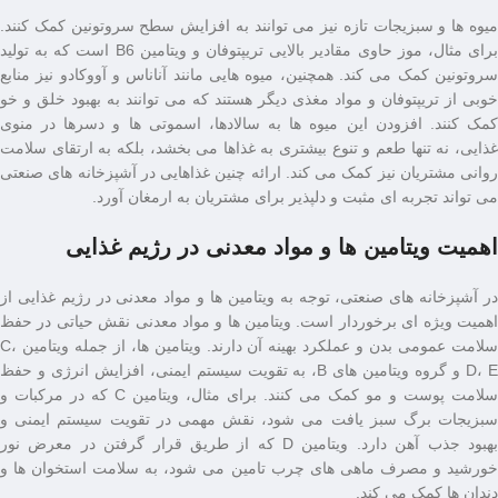
میوه ‌ها و سبزیجات تازه نیز می‌ توانند به افزایش سطح سروتونین کمک کنند.
برای مثال، موز حاوی مقادیر بالایی تریپتوفان و ویتامین B6 است که به تولید
سروتونین کمک می‌ کند. همچنین، میوه‌ هایی مانند آناناس و آووکادو نیز منابع
خوبی از تریپتوفان و مواد مغذی دیگر هستند که می‌ توانند به بهبود خلق و خو
کمک کنند. افزودن این میوه ‌ها به سالادها، اسموتی ‌ها و دسرها در منوی
غذایی، نه تنها طعم و تنوع بیشتری به غذاها می ‌بخشد، بلکه به ارتقای سلامت
روانی مشتریان نیز کمک می ‌کند. ارائه چنین غذاهایی در آشپزخانه‌ های صنعتی
می ‌تواند تجربه ‌ای مثبت و دلپذیر برای مشتریان به ارمغان آورد.
اهمیت ویتامین ها و مواد معدنی در رژیم غذایی
در آشپزخانه ‌های صنعتی، توجه به ویتامین ‌ها و مواد معدنی در رژیم غذایی از
اهمیت ویژه ‌ای برخوردار است. ویتامین ‌ها و مواد معدنی نقش حیاتی در حفظ
سلامت عمومی بدن و عملکرد بهینه آن دارند. ویتامین ‌ها، از جمله ویتامین C،
D، E و گروه ویتامین ‌های B، به تقویت سیستم ایمنی، افزایش انرژی و حفظ
سلامت پوست و مو کمک می ‌کنند. برای مثال، ویتامین C که در مرکبات و
سبزیجات برگ ‌سبز یافت می ‌شود، نقش مهمی در تقویت سیستم ایمنی و
بهبود جذب آهن دارد. ویتامین D که از طریق قرار گرفتن در معرض نور
خورشید و مصرف ماهی ‌های چرب تامین می ‌شود، به سلامت استخوان ‌ها و
دندان ‌ها کمک می ‌کند.