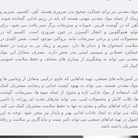
مواد معدنی نیز برای عملکرد صحیح بدن ضروری هستند. آهن، کلسیم، منیزیم و
زینک از جمله مواد معدنی مهمی هستند که باید در رژیم غذایی گنجانده شوند.
آهن که در گوشت قرمز، حبوبات و سبزیجات برگ‌ سبز یافت می‌ شود، برای
تولید هموگلوبین و انتقال اکسیژن در خون ضروری است. کلسیم که در
محصولات لبنی و برخی سبزیجات مانند بروکلی موجود است، نقش کلیدی در
سلامت استخوان‌ ها و دندان ‌ها دارد. منیزیم و زینک نیز به ترتیب در حفظ
عملکرد عضلانی و سیستم ایمنی بدن نقش دارند. مصرف متعادل این مواد
معدنی می ‌تواند به پیشگیری از بیماری ‌های مختلف و حفظ سلامت عمومی
کمک کند.
در آشپزخانه ‌های صنعتی، تهیه غذاهایی که حاوی ترکیبی متعادل از ویتامین ‌ها و
مواد معدنی هستند، می ‌تواند به بهبود کیفیت غذایی و رضایت مشتریان کمک
کند. استفاده از مواد غذایی تازه و متنوع، از جمله میوه ‌ها، سبزیجات، گوشت
‌ها، غلات کامل و محصولات لبنی، می‌ تواند نیازهای تغذیه ‌ای روزانه را تامین
کند. ارائه غذاهای سالم و مغذی نه تنها به حفظ سلامت مشتریان کمک می ‌کند،
بلکه می ‌تواند به ایجاد عادات غذایی بهتر و پایدار نیز منجر شود. توجه به این
اصول در تهیه غذاهای صنعتی می ‌تواند تاثیر مثبت و ماندگاری بر سلامت و رفاه
مشتریان داشته باشد.