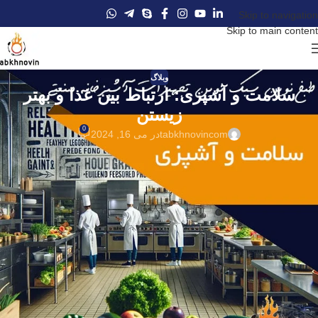
Skip to navigation
Skip to main content
وبلاگ
سلامت و آشپزی: ارتباط بین غذا و بهتر
زیستن
0
tabkhnovincom
در می 16, 2024
محتوا
نمایش
غذاهایی که به بهبود خلق و خو کمک می کنند
در آشپزخانه ‌های صنعتی، تهیه نوع خاصی غذا که به بهبود خلق و خو کمک می‌
کنند، می ‌تواند تجربه ‌ای مثبت و سلامت‌ بخش برای مشتریان آن غذا فراهم
آورد. یکی از این غذاها، ماهی ‌های چرب مانند سالمون و تن هستند که غنی از
اسید های چرب امگا-۳ می‌باشند. امگا ۳ به کاهش التهاب مغز و بهبود عملکرد