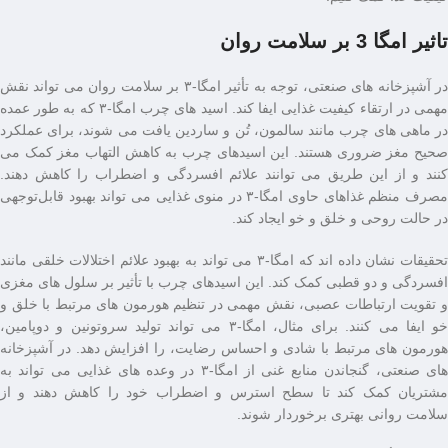
تاثیر امگا 3 بر سلامت روان
در آشپزخانه‌ های صنعتی، توجه به تأثیر امگا-۳ بر سلامت روان می ‌تواند نقش
مهمی در ارتقاء کیفیت غذایی ایفا کند. اسید های چرب امگا-۳ که به‌ طور عمده
در ماهی ‌های چرب مانند سالمون، تُن و ساردین یافت می ‌شوند، برای عملکرد
صحیح مغز ضروری هستند. این اسیدهای چرب به کاهش التهاب مغز کمک می
‌کنند و از این طریق می ‌توانند علائم افسردگی و اضطراب را کاهش دهند.
مصرف منظم غذاهای حاوی امگا-۳ در منوی غذایی می‌ تواند بهبود قابل‌توجهی
در حالت روحی و خلق ‌و خو ایجاد کند.
تحقیقات نشان داده ‌اند که امگا-۳ می ‌تواند به بهبود علائم اختلالات خلقی مانند
افسردگی و دو قطبی کمک کند. این اسیدهای چرب با تأثیر بر سلول ‌های مغزی
و تقویت ارتباطات عصبی، نقش مهمی در تنظیم هورمون ‌های مرتبط با خلق ‌و
خو ایفا می‌ کنند. برای مثال، امگا-۳ می ‌تواند تولید سروتونین و دوپامین،
هورمون ‌های مرتبط با شادی و احساس رضایت، را افزایش دهد. در آشپزخانه‌
های صنعتی، گنجاندن منابع غنی از امگا-۳ در وعده ‌های غذایی می ‌تواند به
مشتریان کمک کند تا سطح استرس و اضطراب خود را کاهش دهند و از
سلامت روانی بهتری برخوردار شوند.