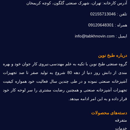
آدرس کارخانه: تهران، شهرک صنعتی گلگون، کوچه کریمخان
تلفن : 02155713046
همراه : 09120648301
ایمیل : info@tabkhnovin.com
درباره طبخ نوین
گروه صنعتی طبخ نوین با تکیه به علم مهندسی،نیروی کار جوان خود و بهره
مندی از دانش روز دنیا از دهه 80 شروع به تولید صفر تا صد تجهیزات
آشپزخانه صنعتی نموده و در طی چندین سال فعالیت خود همواره کیفیت
تجهیزات آشپزخانه صنعتی و همچنین رضایت مشتری را سر لوحه کار خود
قرار داده و به این امر ادامه میدهد.
دسته‌های محصولات
متفرقه
خدمات